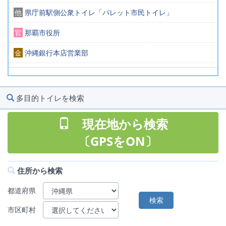
他
県庁前駅側公衆トイレ「パレット市民トイレ」
官
那覇市役所
金
沖縄銀行本店営業部
駅
ゆいレール 県庁前駅
多目的トイレを検索
現在地から検索
〔GPSをON〕
住所から検索
都道府県
市区町村