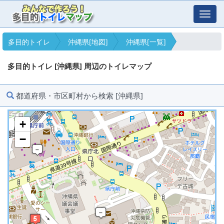
Toggl
navig
多目的トイレ
沖縄県[地図]
沖縄県[一覧]
多目的トイレ [沖縄県] 周辺のトイレマップ
都道府県・市区町村から検索 [沖縄県]
+
−
※ マップを検索、表示中です ※