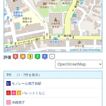
Leaflet
| ©
OpenStreetMap
評価
7
件 （1 - 7件を表示）
駅
モノレール県庁前駅
店
食
遊
パレットくもじ
官
沖縄県庁