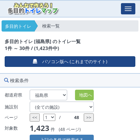
Toggl
navig
検索一覧
多目的トイレ
多目的トイレ [福島県] のトイレ一覧
1件 ～ 30件 / (1,423件中)
パソコン版へ (これまでのサイト)
検索条件
都道府県
施設別
ページ
/
1,423
対象数
件 (48 ページ)