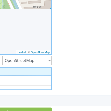
Leaflet
| ©
OpenStreetMap