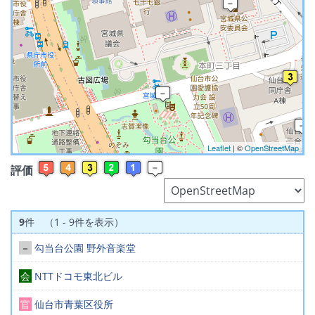
Leaflet
| ©
OpenStreetMap
評価
9
件 （1 - 9件を表示）
－
勾当台公園 野外音楽堂
会
NTTドコモ東北ビル
官
仙台市青葉区役所