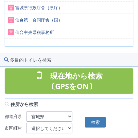
官
宮城県行政庁舎（県庁）
官
仙台第一合同庁舎（国）
官
仙台中央県税事務所
官
宮城県警察本部
官
仙台北税務署
多目的トイレを検索
官
仙台第二合同庁舎（国）
現在地から検索
〔GPSをON〕
住所から検索
都道府県
市区町村