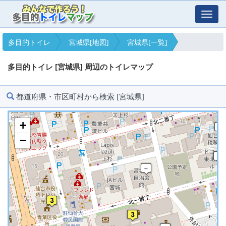
Toggl
navig
多目的トイレ
宮城県[地図]
宮城県[一覧]
多目的トイレ [宮城県] 周辺のトイレマップ
都道府県・市区町村から検索 [宮城県]
+
−
※ マップを検索、表示中です ※