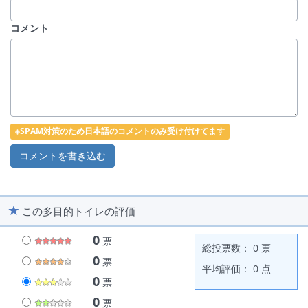
コメント
※SPAM対策のため日本語のコメントのみ受け付けてます
この多目的トイレの評価
0
票
総投票数： 0 票
0
票
平均評価： 0 点
0
票
0
票