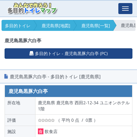
Toggl
navig
鹿児島
多目的トイレ
鹿児島県[地図]
鹿児島県[一覧]
鹿児島黒豚六白亭
多目的トイレ - 鹿児島黒豚六白亭 (PC)
鹿児島黒豚六白亭 - 多目的トイレ [鹿児島県]
鹿児島黒豚六白亭
所在地
鹿児島県 鹿児島市 西田2-12-34 ユニオンホテル
1階
評価
（ 平均 0 点 / 0票 ）
施設
食
飲食店