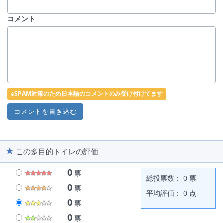
コメント
※SPAM対策のため日本語のコメントのみ受け付けてます
この多目的トイレの評価
0
票
総投票数： 0 票
0
票
平均評価： 0 点
0
票
0
票