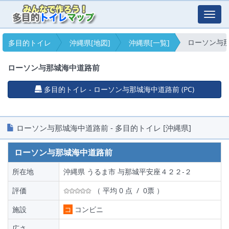
Toggl
navig
ローソン与
多目的トイレ
沖縄県[地図]
沖縄県[一覧]
ローソン与那城海中道路前
多目的トイレ - ローソン与那城海中道路前 (PC)
ローソン与那城海中道路前 - 多目的トイレ [沖縄県]
ローソン与那城海中道路前
所在地
沖縄県 うるま市 与那城平安座４２２‐２
評価
（ 平均 0 点 / 0票 ）
施設
コ
コンビニ
広さ