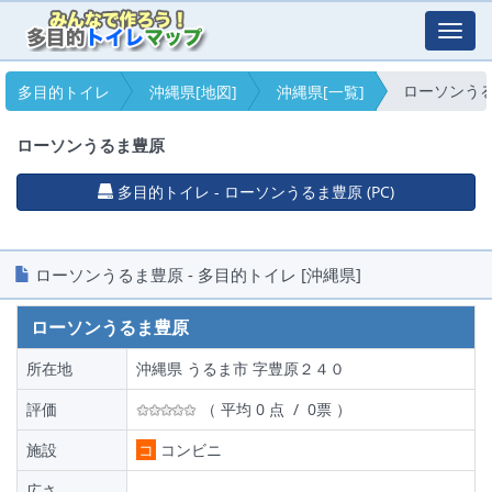
Toggl
navig
ローソンう
多目的トイレ
沖縄県[地図]
沖縄県[一覧]
ローソンうるま豊原
多目的トイレ - ローソンうるま豊原 (PC)
ローソンうるま豊原 - 多目的トイレ [沖縄県]
ローソンうるま豊原
所在地
沖縄県 うるま市 字豊原２４０
評価
（ 平均 0 点 / 0票 ）
施設
コ
コンビニ
広さ