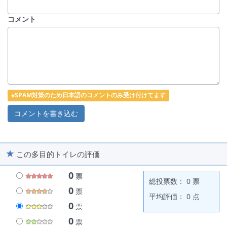
コメント
※SPAM対策のため日本語のコメントのみ受け付けてます
この多目的トイレの評価
0
票
総投票数： 0 票
0
票
平均評価： 0 点
0
票
0
票