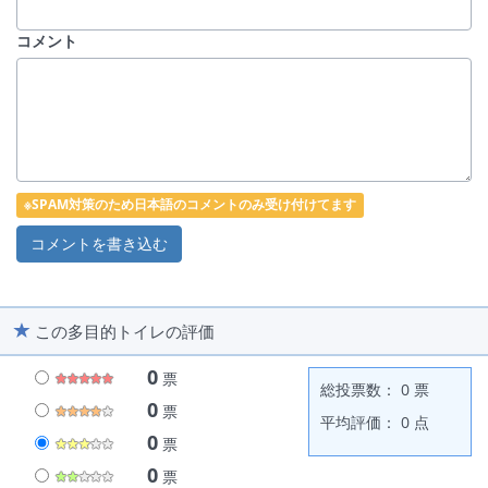
コメント
※SPAM対策のため日本語のコメントのみ受け付けてます
この多目的トイレの評価
0
票
総投票数： 0 票
0
票
平均評価： 0 点
0
票
0
票