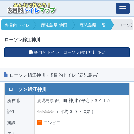
Toggl
navig
ローソ
多目的トイレ
鹿児島県[地図]
鹿児島県[一覧]
ローソン錦江神川
多目的トイレ - ローソン錦江神川 (PC)
ローソン錦江神川 - 多目的トイレ [鹿児島県]
ローソン錦江神川
所在地
鹿児島県 錦江町 神川字平之下３４１５
評価
（ 平均 0 点 / 0票 ）
施設
コ
コンビニ
広さ