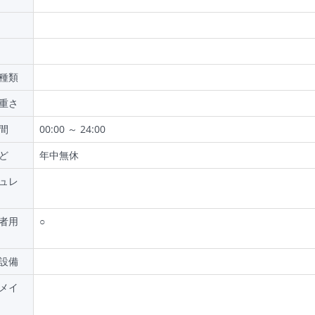
種類
重さ
間
00:00 ～ 24:00
ど
年中無休
ュレ
者用
○
設備
メイ