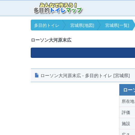
多目的トイレ
宮城県[地図]
宮城県[一覧]
ローソン大河原末広
ローソン大河原末広 - 多目的トイレ [宮城県]
ロー
所在地
評価
施設
広さ