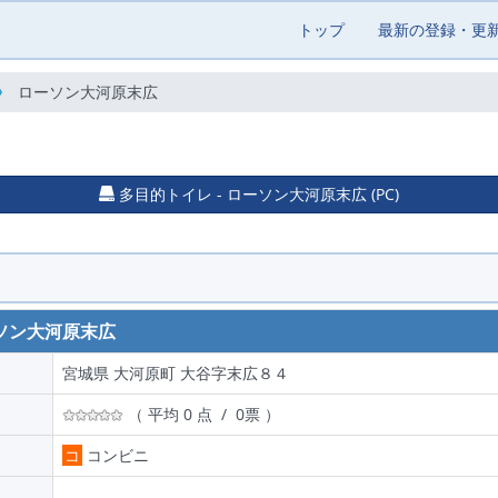
トップ
最新の登録・更
ローソン大河原末広
多目的トイレ - ローソン大河原末広 (PC)
ソン大河原末広
宮城県 大河原町 大谷字末広８４
（ 平均 0 点 / 0票 ）
コ
コンビニ