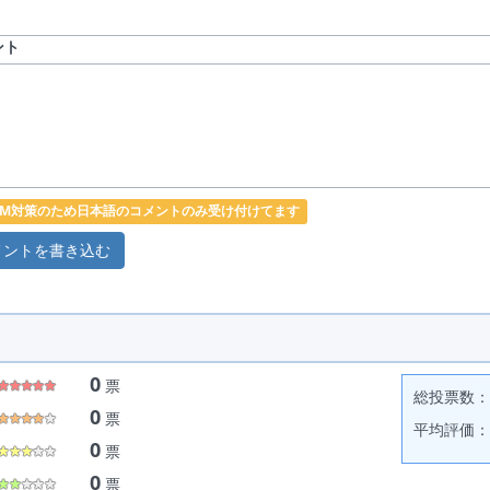
ント
PAM対策のため日本語のコメントのみ受け付けてます
0
票
総投票数： 
0
票
平均評価： 
0
票
0
票