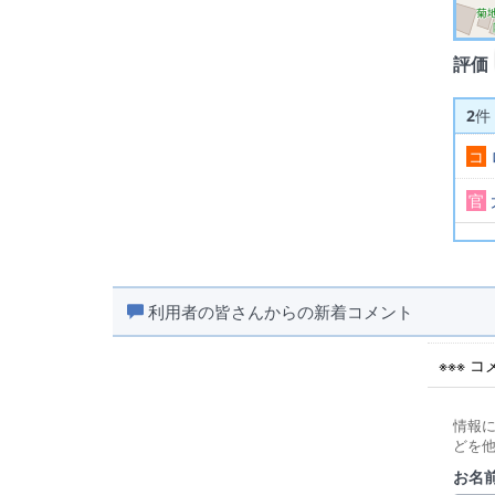
評価
2
件
コ
官
利用者の皆さんからの新着コメント
※※※ 
情報
どを
お名前