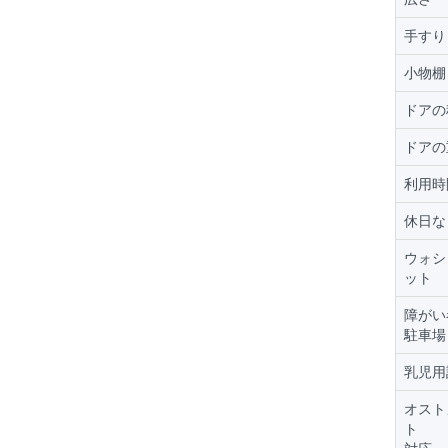
手すり
小物棚
ドアの
ドアの
利用時
休日な
ウォシ
ット
障がい
駐車場
乳児用
オスト
ト