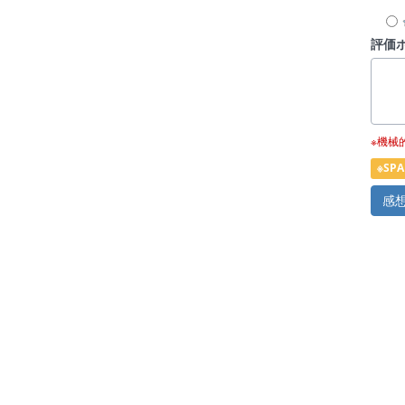
評価
※機械
※S