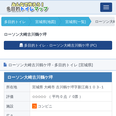
Toggl
navig
ローソン大
多目的トイレ
宮城県[地図]
宮城県[一覧]
ローソン大崎古川鶴ケ埣
多目的トイレ - ローソン大崎古川鶴ケ埣 (PC)
ローソン大崎古川鶴ケ埣 - 多目的トイレ [宮城県]
ローソン大崎古川鶴ケ埣
所在地
宮城県 大崎市 古川鶴ケ埣字新江南１０３‐１
評価
（ 平均 0 点 / 0票 ）
施設
コ
コンビニ
広さ