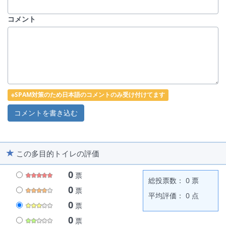
コメント
※SPAM対策のため日本語のコメントのみ受け付けてます
この多目的トイレの評価
0
票
総投票数： 0 票
0
票
平均評価： 0 点
0
票
0
票