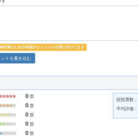
ント
PAM対策のため日本語のコメントのみ受け付けてます
0
票
総投票数： 
0
票
平均評価： 
0
票
0
票
0
票