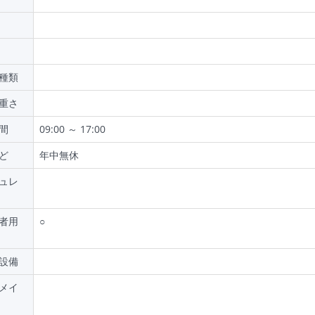
種類
重さ
間
09:00 ～ 17:00
ど
年中無休
ュレ
者用
○
設備
メイ