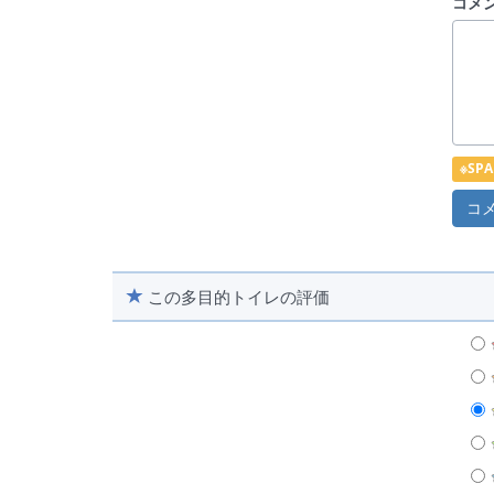
コメ
※S
この多目的トイレの評価