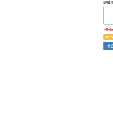
評価
※機械
※S