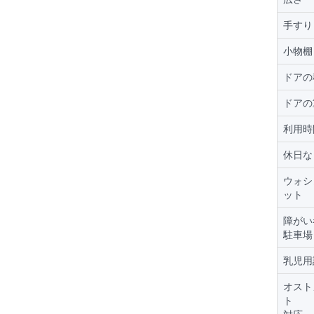
手すり
小物棚
ドアの
ドアの
利用時
休日な
ウォシ
ット
障がい
駐車場
乳児用
オスト
ト