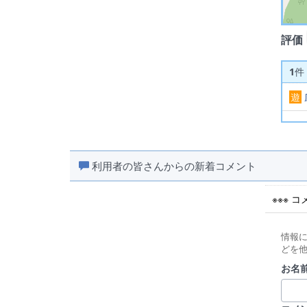
評価
1
件
遊
利用者の皆さんからの新着コメント
※※※ 
情報
どを
お名前