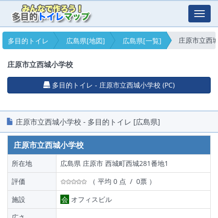
Toggl
navig
庄原市立西
多目的トイレ
広島県[地図]
広島県[一覧]
庄原市立西城小学校
多目的トイレ - 庄原市立西城小学校 (PC)
庄原市立西城小学校 - 多目的トイレ [広島県]
庄原市立西城小学校
所在地
広島県 庄原市 西城町西城281番地1
評価
（ 平均 0 点 / 0票 ）
施設
会
オフィスビル
広さ