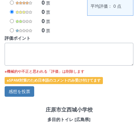
0
票
平均評価： 0 点
0
票
0
票
0
票
評価ポイント
※機械的や不正と思われる「評価」は削除します
※SPAM対策のため日本語のコメントのみ受け付けてます
庄原市立西城小学校
多目的トイレ [広島県]