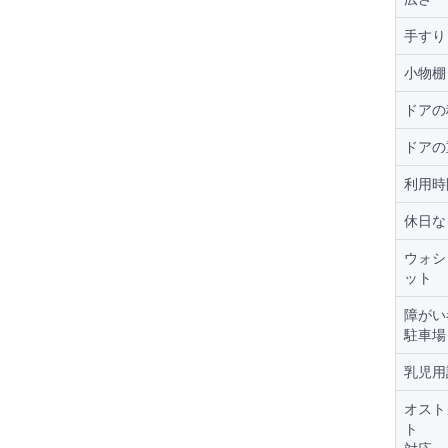
手すり
小物棚
ドアの
ドアの
利用時
休日な
ウォシ
ット
障がい
駐車場
乳児用
オスト
ト