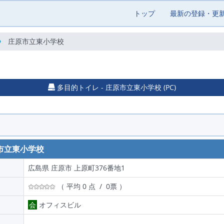
トップ
最新の登録・更
庄原市立東小学校
多目的トイレ - 庄原市立東小学校 (PC)
市立東小学校
広島県 庄原市 上原町376番地1
（ 平均 0 点 / 0票 ）
会
オフィスビル