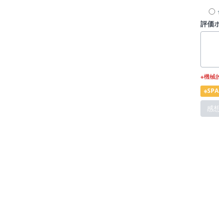
評価
※機械
※S