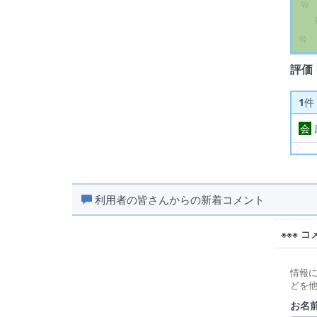
評価
1
件
会
利用者の皆さんからの新着コメント
※※※ 
情報
どを
お名前