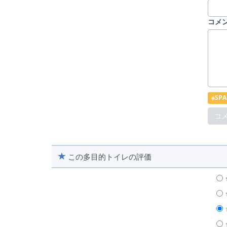
コメ
※S
この多目的トイレの評価