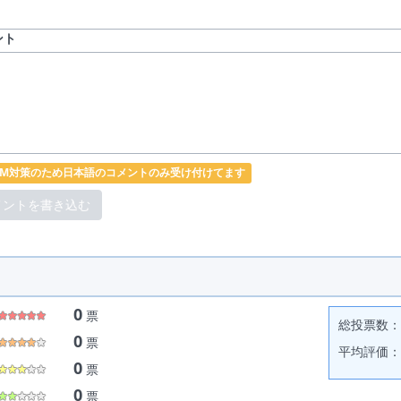
ント
PAM対策のため日本語のコメントのみ受け付けてます
0
票
総投票数： 
0
票
平均評価： 
0
票
0
票