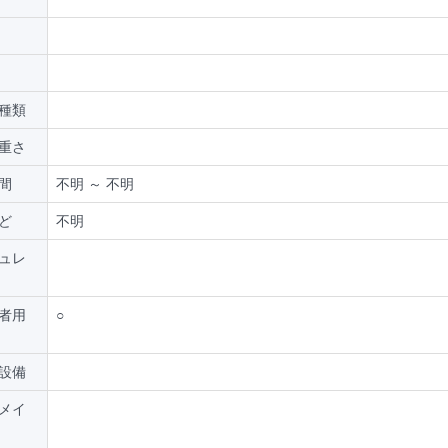
種類
重さ
間
不明 ～ 不明
ど
不明
ュレ
者用
○
設備
メイ