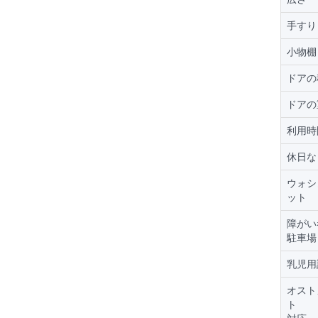
手すり
小物棚
ドアの
ドアの
利用時
休日な
ウォシ
ット
障がい
駐車場
乳児用
オスト
ト