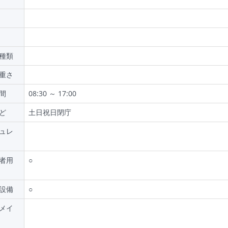
種類
重さ
間
08:30 ～ 17:00
ど
土日祝日閉庁
ュレ
者用
○
設備
○
メイ