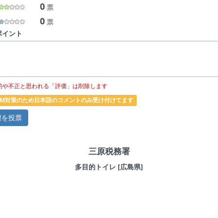
0
票
0
票
ポイント
的や不正と思われる「評価」は削除します
PAM対策のため日本語のコメントのみ受け付けてます
三原税務署
多目的トイレ [広島県]