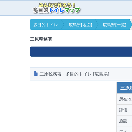
多目的トイレ
広島県[地図]
広島県[一覧]
三原税務署
三原税務署 - 多目的トイレ [広島県]
三原
所在地
評価
施設
広さ