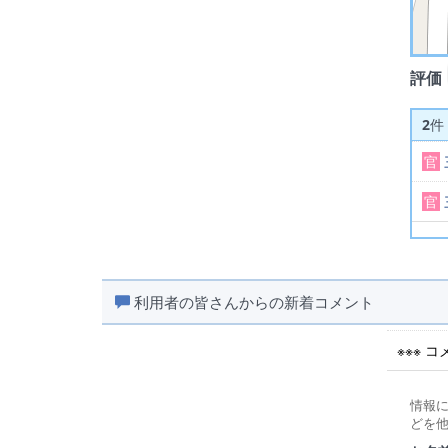
評価
2
件
官
官
利用者の皆さんからの新着コメント
※※※ 
情報
どを