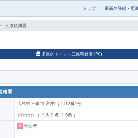
トップ
最新の登録・更
三原税務署
多目的トイレ - 三原税務署 (PC)
税務署
広島県 三原市 宮沖2丁目12番1号
（ 平均 0 点 / 0票 ）
官
官公庁