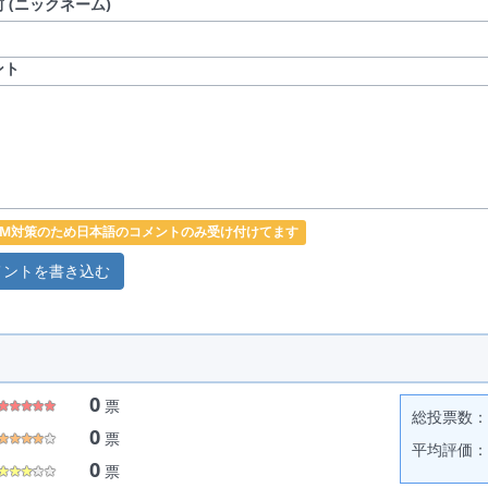
 (ニックネーム)
ント
PAM対策のため日本語のコメントのみ受け付けてます
0
票
総投票数： 
0
票
平均評価： 
0
票