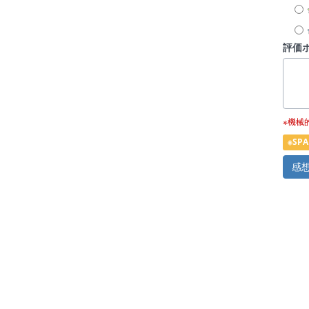
評価
※機械
※S