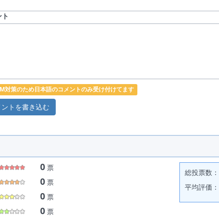
ント
PAM対策のため日本語のコメントのみ受け付けてます
0
票
総投票数： 
0
票
平均評価： 
0
票
0
票