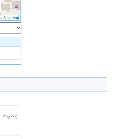
enStreetMap
、注意点な