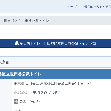
トップ
最新の登録・更
世田谷区立世田谷公衆トイレ
多目的トイレ - 世田谷区立世田谷公衆トイレ (PC)
東京都]
谷区立世田谷公衆トイレ
東京都 世田谷区 東京都世​田​谷​区世田谷1​丁目​4​8-4
（ 平均 0 点 / 0票 ）
他
公園・その他
普通