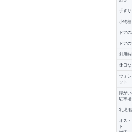
手すり
小物棚
ドアの
ドアの
利用時
休日な
ウォシ
ット
障がい
駐車場
乳児用
オスト
ト