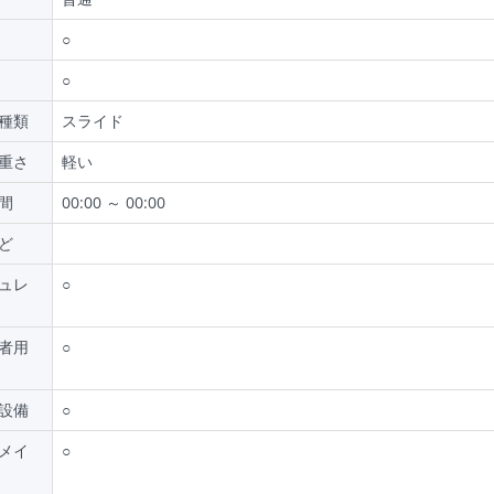
○
○
種類
スライド
重さ
軽い
間
00:00 ～ 00:00
ど
ュレ
○
者用
○
設備
○
メイ
○