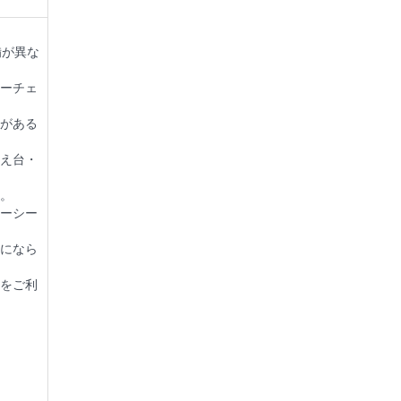
備が異な
ーチェ
がある
え台・
。
ーシー
になら
をご利