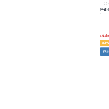
評価
※機械
※S