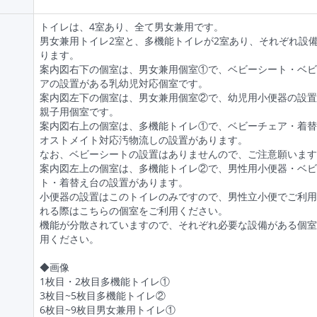
トイレは、4室あり、全て男女兼用です。
男女兼用トイレ2室と、多機能トイレが2室あり、それぞれ設
ります。
案内図右下の個室は、男女兼用個室①で、ベビーシート・ベビ
アの設置がある乳幼児対応個室です。
案内図左下の個室は、男女兼用個室②で、幼児用小便器の設置
親子用個室です。
案内図右上の個室は、多機能トイレ①で、ベビーチェア・着替
オストメイト対応汚物流しの設置があります。
なお、ベビーシートの設置はありませんので、ご注意願います
案内図左上の個室は、多機能トイレ②で、男性用小便器・ベビ
ト・着替え台の設置があります。
小便器の設置はこのトイレのみですので、男性立小便でご利用
れる際はこちらの個室をご利用ください。
機能が分散されていますので、それぞれ必要な設備がある個室
用ください。
◆画像
1枚目・2枚目多機能トイレ①
3枚目~5枚目多機能トイレ②
6枚目~9枚目男女兼用トイレ①