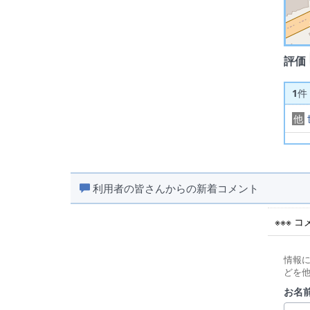
評価
1
件
他
利用者の皆さんからの新着コメント
※※※ 
情報
どを
お名前