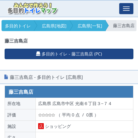
Toggl
navig
藤三吉島店
多目的トイレ
広島県[地図]
広島県[一覧]
藤三吉島店
多目的トイレ - 藤三吉島店 (PC)
藤三吉島店 - 多目的トイレ [広島県]
藤三吉島店
所在地
広島県 広島市中区 光南６丁目３−７４
評価
（ 平均 0 点 / 0票 ）
施設
店
ショッピング
広さ