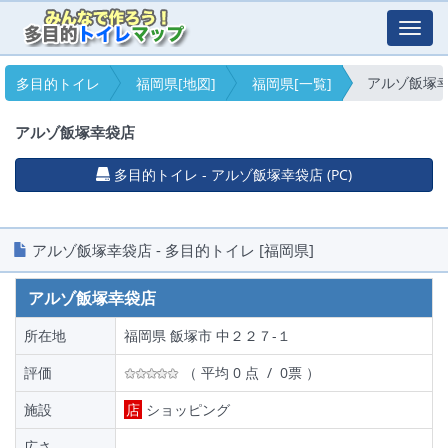
Toggl
navig
アルゾ飯塚
多目的トイレ
福岡県[地図]
福岡県[一覧]
アルゾ飯塚幸袋店
多目的トイレ - アルゾ飯塚幸袋店 (PC)
アルゾ飯塚幸袋店 - 多目的トイレ [福岡県]
アルゾ飯塚幸袋店
所在地
福岡県 飯塚市 中２２７-１
評価
（ 平均 0 点 / 0票 ）
施設
店
ショッピング
広さ