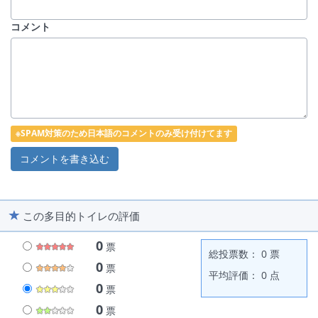
コメント
※SPAM対策のため日本語のコメントのみ受け付けてます
この多目的トイレの評価
0
票
総投票数： 0 票
0
票
平均評価： 0 点
0
票
0
票