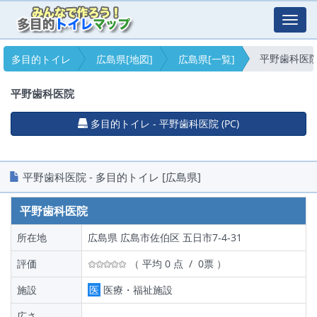
Toggl
navig
平野歯科医
多目的トイレ
広島県[地図]
広島県[一覧]
平野歯科医院
多目的トイレ - 平野歯科医院 (PC)
平野歯科医院 - 多目的トイレ [広島県]
平野歯科医院
所在地
広島県 広島市佐伯区 五日市7-4-31
評価
（ 平均 0 点 / 0票 ）
施設
医
医療・福祉施設
広さ