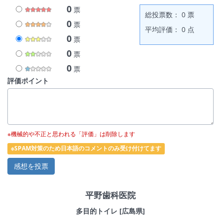
0
票
総投票数： 0 票
0
票
平均評価： 0 点
0
票
0
票
0
票
評価ポイント
※機械的や不正と思われる「評価」は削除します
※SPAM対策のため日本語のコメントのみ受け付けてます
平野歯科医院
多目的トイレ [広島県]