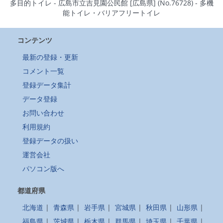
多目的トイレ - 広島市立吉見園公民館 [広島県] (No.76728) - 多機
能トイレ・バリアフリートイレ
コンテンツ
最新の登録・更新
コメント一覧
登録データ集計
データ登録
お問い合わせ
利用規約
登録データの扱い
運営会社
パソコン版へ
都道府県
北海道
|
青森県
|
岩手県
|
宮城県
|
秋田県
|
山形県
|
福島県
|
茨城県
|
栃木県
|
群馬県
|
埼玉県
|
千葉県
|