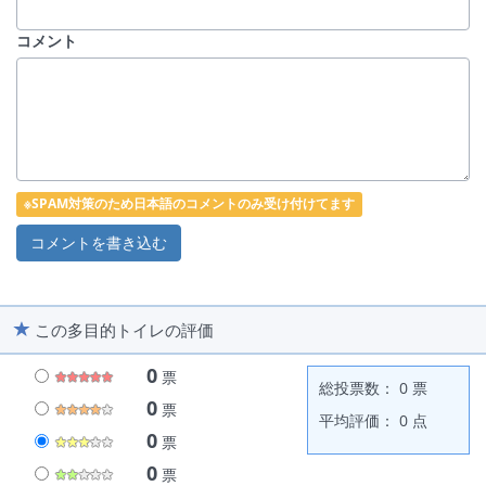
コメント
※SPAM対策のため日本語のコメントのみ受け付けてます
この多目的トイレの評価
0
票
総投票数： 0 票
0
票
平均評価： 0 点
0
票
0
票