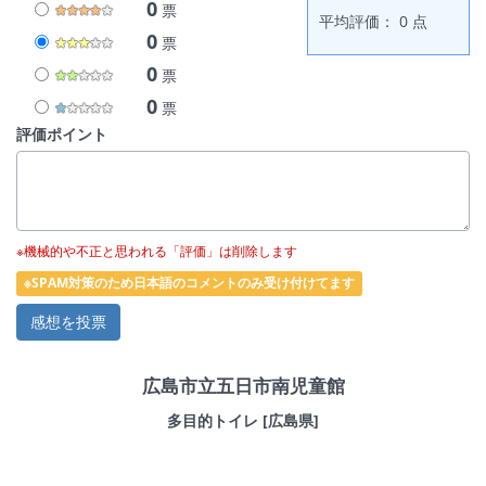
0
票
平均評価： 0 点
0
票
0
票
0
票
評価ポイント
※機械的や不正と思われる「評価」は削除します
※SPAM対策のため日本語のコメントのみ受け付けてます
広島市立五日市南児童館
多目的トイレ [広島県]