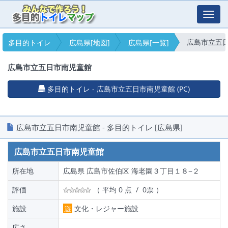
Toggl
navig
広島市立五
多目的トイレ
広島県[地図]
広島県[一覧]
広島市立五日市南児童館
多目的トイレ - 広島市立五日市南児童館 (PC)
広島市立五日市南児童館 - 多目的トイレ [広島県]
広島市立五日市南児童館
所在地
広島県 広島市佐伯区 海老園３丁目１８−２
評価
（ 平均 0 点 / 0票 ）
施設
遊
文化・レジャー施設
広さ