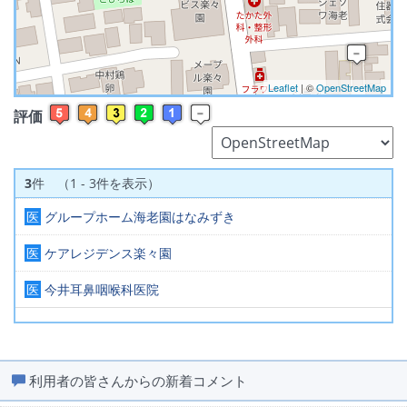
Leaflet
| ©
OpenStreetMap
評価
3
件 （1 - 3件を表示）
医
グループホーム海老園はなみずき
医
ケアレジデンス楽々園
医
今井耳鼻咽喉科医院
利用者の皆さんからの新着コメント