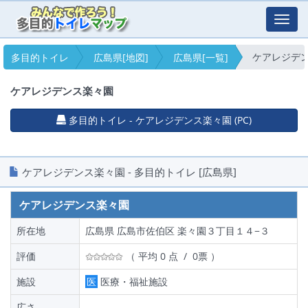
Toggl
navig
ケアレジデ
多目的トイレ
広島県[地図]
広島県[一覧]
ケアレジデンス楽々園
多目的トイレ - ケアレジデンス楽々園 (PC)
ケアレジデンス楽々園 - 多目的トイレ [広島県]
ケアレジデンス楽々園
所在地
広島県 広島市佐伯区 楽々園３丁目１４−３
評価
（ 平均 0 点 / 0票 ）
施設
医
医療・福祉施設
広さ