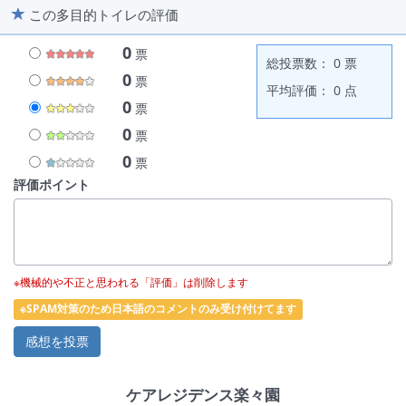
この多目的トイレの評価
0
票
総投票数： 0 票
0
票
平均評価： 0 点
0
票
0
票
0
票
評価ポイント
※機械的や不正と思われる「評価」は削除します
※SPAM対策のため日本語のコメントのみ受け付けてます
ケアレジデンス楽々園