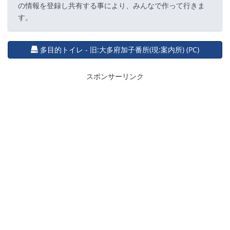
の情報を登録し共有する事により、みんなで作って行きま
す。
多目的トイレ - 旧:大多府加子番所(現:案内所) (PC)
スポンサーリンク