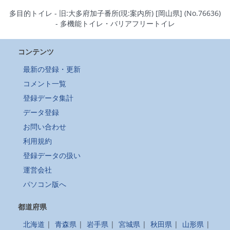
多目的トイレ - 旧:大多府加子番所(現:案内所) [岡山県] (No.76636)
- 多機能トイレ・バリアフリートイレ
コンテンツ
最新の登録・更新
コメント一覧
登録データ集計
データ登録
お問い合わせ
利用規約
登録データの扱い
運営会社
パソコン版へ
都道府県
北海道
|
青森県
|
岩手県
|
宮城県
|
秋田県
|
山形県
|