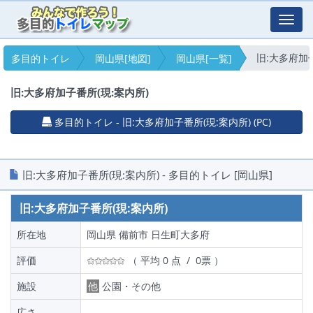
Toggl
navig
旧:大多府加子
多目的トイレ
岡山県[地図]
岡山県[一覧]
旧:大多府加子番所(現:案内所)
多目的トイレ - 旧:大多府加子番所(現:案内所) (PC)
旧:大多府加子番所(現:案内所) - 多目的トイレ [岡山県]
旧:大多府加子番所(現:案内所)
所在地
岡山県 備前市 日生町大多府
評価
（ 平均 0 点 / 0票 ）
施設
他
公園・その他
広さ