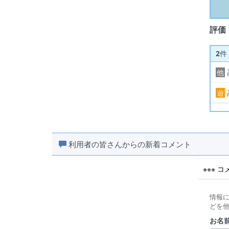
評価
2
件
他
遊
利用者の皆さんからの新着コメント
※※※ 
情報
どを
お名前