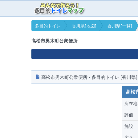
多目的トイレ
香川県[地図]
香川県[一覧]
高松市男木町公衆便所
高松市男木町公衆便所 - 多目的トイレ [香川県]
高松
所在地
評価
施設
広さ