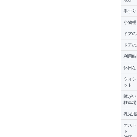
手すり
小物棚
ドアの
ドアの
利用時
休日な
ウォシ
ット
障がい
駐車場
乳児用
オスト
ト