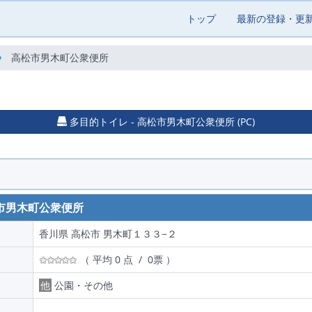
トップ
最新の登録・更
高松市男木町公衆便所
多目的トイレ - 高松市男木町公衆便所 (PC)
市男木町公衆便所
香川県 高松市 男木町１３３−２
（ 平均 0 点 / 0票 ）
他
公園・その他