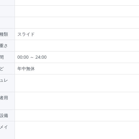
種類
スライド
重さ
間
00:00 ～ 24:00
ど
年中無休
ュレ
者用
設備
メイ