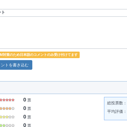
ント
PAM対策のため日本語のコメントのみ受け付けてます
0
票
総投票数： 
0
票
平均評価： 
0
票
0
票