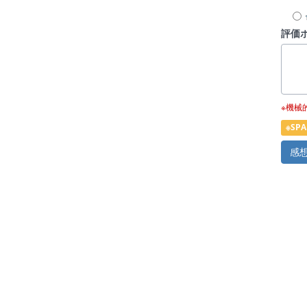
評価
※機械
※S