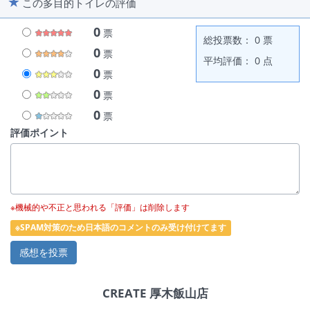
この多目的トイレの評価
0
票
総投票数： 0 票
0
票
平均評価： 0 点
0
票
0
票
0
票
評価ポイント
※機械的や不正と思われる「評価」は削除します
※SPAM対策のため日本語のコメントのみ受け付けてます
CREATE 厚木飯山店