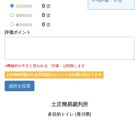
0
票
0
票
0
票
評価ポイント
※機械的や不正と思われる「評価」は削除します
※SPAM対策のため日本語のコメントのみ受け付けてます
土庄簡易裁判所
多目的トイレ [香川県]