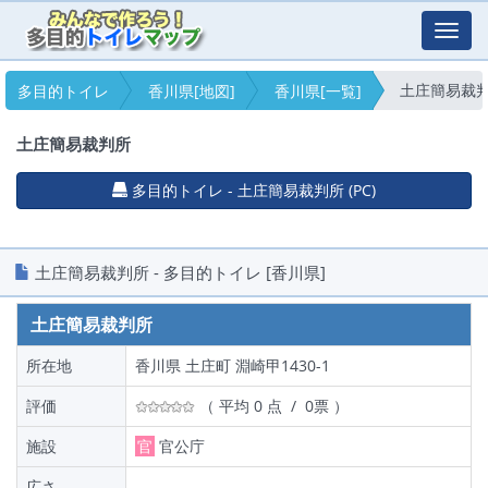
Toggl
navig
土庄簡易裁
多目的トイレ
香川県[地図]
香川県[一覧]
土庄簡易裁判所
多目的トイレ - 土庄簡易裁判所 (PC)
土庄簡易裁判所 - 多目的トイレ [香川県]
土庄簡易裁判所
所在地
香川県 土庄町 淵崎甲1430-1
評価
（ 平均 0 点 / 0票 ）
施設
官
官公庁
広さ