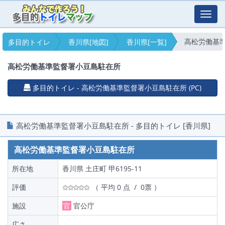
Toggl
navig
高松労働基
多目的トイレ
香川県[地図]
香川県[一覧]
高松労働基準監督署小豆島駐在所
多目的トイレ - 高松労働基準監督署小豆島駐在所 (PC)
高松労働基準監督署小豆島駐在所 - 多目的トイレ [香川県]
高松労働基準監督署小豆島駐在所
所在地
香川県 土庄町 甲6195-11
評価
（ 平均 0 点 / 0票 ）
施設
官
官公庁
広さ