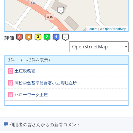
Leaflet
| ©
OpenStreetMap
評価
3
件 （1 - 3件を表示）
官
土庄税務署
官
高松労働基準監督署小豆島駐在所
官
ハローワーク土庄
利用者の皆さんからの新着コメント