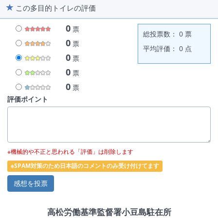
この多目的トイレの評価
0
票
総投票数： 0 票
0
票
平均評価： 0 点
0
票
0
票
0
票
評価ポイント
※機械的や不正と思われる「評価」は削除します
※SPAM対策のため日本語のコメントのみ受け付けてます
高松労働基準監督署小豆島駐在所