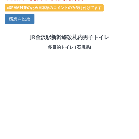
他
金沢駅駅西広場トイレ
※SPAM対策のため日本語のコメントのみ受け付けてます
他
金沢駅駅西広場トイレ
他
金沢駅駅西広場トイレ
JR金沢駅新幹線改札内男子トイレ
他
金沢駅駅西広場トイレ
多目的トイレ [石川県]
駅
JR金沢駅新幹線改札内
駅
JR金沢駅あんと前
店
食
遊
金
医
金沢百番街 Rinto
店
食
遊
金
医
金沢百番街あんと
店
食
遊
金
医
金沢百番街あんと西2階
店
食
遊
金
医
金沢百番街あんと西3階
他
金沢駅東広場地下トイレ