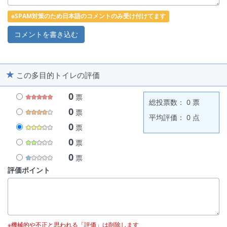
店
食
遊
金
他
金沢百番街 Rinto男子トイレ
※SPAM対策のため日本語のコメントのみ受け付けてます
他
金沢駅駅西広場トイレ男子トイレ
他
金沢駅駅西広場トイレ女子トイレ
他
金沢駅駅西広場トイレ
この多目的トイレの評価
他
金沢駅駅西広場トイレ
0
票
総投票数： 0 票
0
票
他
金沢駅駅西広場トイレ
平均評価： 0 点
0
票
他
金沢駅駅西広場トイレ
0
票
他
金沢駅駅西広場トイレ
0
票
評価ポイント
他
金沢駅駅西広場トイレ
他
金沢駅駅西広場トイレ
他
金沢駅駅西広場トイレ
※機械的や不正と思われる「評価」は削除します