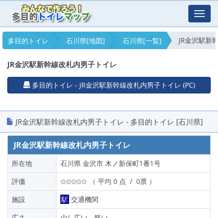
Toggl
navig
JR金沢駅新
多目的トイレ
石川県[地図]
石川県[一覧]
JR金沢駅新幹線改札内男子トイレ
多目的トイレ - JR金沢駅新幹線改札内男子トイレ (PC)
JR金沢駅新幹線改札内男子トイレ - 多目的トイレ [石川県]
JR金沢駅新幹線改札内男子トイレ
所在地
石川県 金沢市 木ノ新保町1番1号
評価
（ 平均 0 点 / 0票 ）
施設
駅
交通機関
広さ
少し広い、狭い