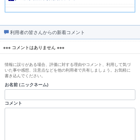
店
食
遊
金
医
金沢百番街あんと西2階女子トイレ
店
食
遊
金
医
金沢百番街あんと西3階女子トイレ
利用者の皆さんからの新着コメント
店
食
遊
金
医
金沢百番街あんと西3階男子トイレ
※※※ コメントはありません ※※※
店
食
遊
金
医
金沢百番街あんと西4階女子トイレ
店
食
遊
金
医
金沢百番街あんと西4階男子トイレ
情報に誤りがある場合、評価に対する理由やコメント、利用して気づ
いた事や感想、注意点などを他の利用者で共有しましょう。お気軽に
店
食
遊
金
他
金沢百番街 Rinto(カルディコーヒーファーム
書き込んでください。
側)女子トイレ
お名前 (ニックネーム)
店
食
遊
金
他
金沢百番街 Rinto(カルディコーヒーファーム
側)男子トイレ
コメント
店
食
遊
金
他
金沢百番街あんと女子トイレ
店
食
遊
金
他
金沢百番街あんと男子トイレ
店
食
遊
金
他
金沢百番街 Rinto女子トイレ