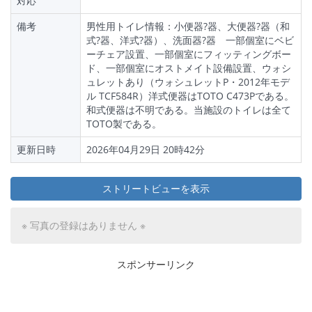
対応
備考
男性用トイレ情報：小便器?器、大便器?器（和
式?器、洋式?器）、洗面器?器 一部個室にベビ
ーチェア設置、一部個室にフィッティングボー
ド、一部個室にオストメイト設備設置、ウォシ
ュレットあり（ウォシュレットP・2012年モデ
ル TCF584R）洋式便器はTOTO C473Pである。
和式便器は不明である。当施設のトイレは全て
TOTO製である。
更新日時
2026年04月29日 20時42分
ストリートビューを表示
※ 写真の登録はありません ※
スポンサーリンク