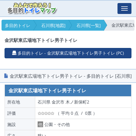
Toggl
navig
金沢駅東広
多目的トイレ
石川県[地図]
石川県[一覧]
金沢駅東広場地下トイレ男子トイレ
多目的トイレ - 金沢駅東広場地下トイレ男子トイレ (PC)
金沢駅東広場地下トイレ男子トイレ - 多目的トイレ [石川県]
金沢駅東広場地下トイレ男子トイレ
所在地
石川県 金沢市 木ノ新保町2
評価
（ 平均 0 点 / 0票 ）
施設
他
公園・その他
広さ
狭い