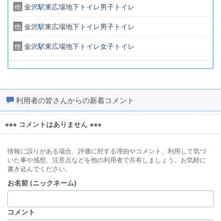
他
金沢駅東広場地下トイレ男子トイレ
他
金沢駅東広場地下トイレ男子トイレ
他
金沢駅東広場地下トイレ女子トイレ
他
金沢駅東広場地下トイレ女子トイレ
他
金沢駅東広場地下トイレ男子トイレ
利用者の皆さんからの新着コメント
他
金沢駅東広場地下トイレ女子トイレ
※※※ コメントはありません ※※※
他
金沢駅東広場地下トイレ男子トイレ
他
金沢駅東広場地下トイレ女子トイレ
情報に誤りがある場合、評価に対する理由やコメント、利用して気づ
いた事や感想、注意点などを他の利用者で共有しましょう。お気軽に
他
金沢駅東広場地下トイレ男子トイレ
書き込んでください。
お名前 (ニックネーム)
他
金沢駅東広場（地階）
コメント