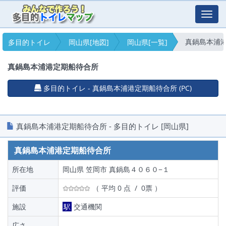
Toggl
navig
真鍋島本浦
多目的トイレ
岡山県[地図]
岡山県[一覧]
真鍋島本浦港定期船待合所
多目的トイレ - 真鍋島本浦港定期船待合所 (PC)
真鍋島本浦港定期船待合所 - 多目的トイレ [岡山県]
真鍋島本浦港定期船待合所
所在地
岡山県 笠岡市 真鍋島４０６０−１
評価
（ 平均 0 点 / 0票 ）
施設
駅
交通機関
広さ