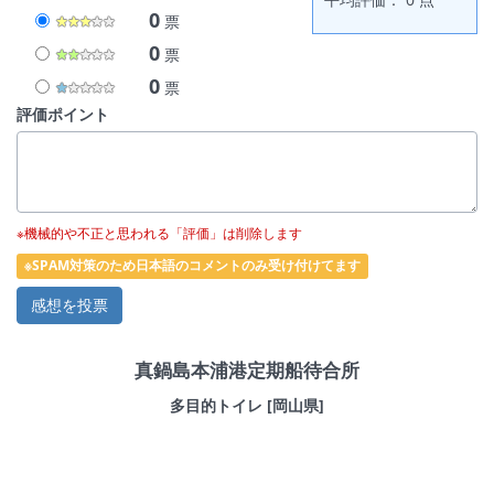
0
票
0
票
0
票
評価ポイント
※機械的や不正と思われる「評価」は削除します
※SPAM対策のため日本語のコメントのみ受け付けてます
真鍋島本浦港定期船待合所
多目的トイレ [岡山県]