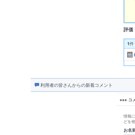
評価
1
件
他
利用者の皆さんからの新着コメント
※※※ 
情報
どを
お名前