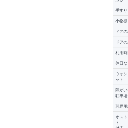
手すり
小物棚
ドアの
ドアの
利用時
休日な
ウォシ
ット
障がい
駐車場
乳児用
オスト
ト