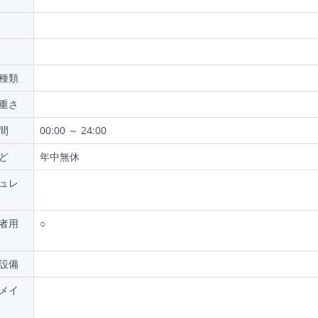
種類
重さ
間
00:00 ～ 24:00
ど
年中無休
ュレ
者用
○
設備
メイ