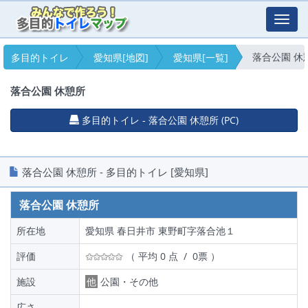
Toggl
navig
落合公園 休
多目的トイレ
愛知県[地図]
愛知県[一覧]
落合公園 休憩所
多目的トイレ - 落合公園 休憩所 (PC)
落合公園 休憩所 - 多目的トイレ [愛知県]
落合公園 休憩所
所在地
愛知県 春日井市 東野町字落合池１
評価
（ 平均 0 点 / 0票 ）
施設
他
公園・その他
広さ