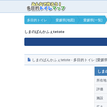
多目的トイレ
愛媛県[地図]
愛媛県[一覧]
しまのぱんかふぇtetote
しまのぱんかふぇtetote - 多目的トイレ [愛媛県
しまの
所在地
評価
施設
広さ