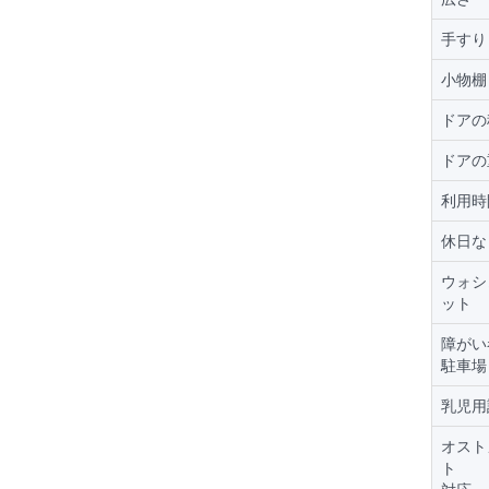
手すり
小物棚
ドアの
ドアの
利用時
休日な
ウォシ
ット
障がい
駐車場
乳児用
オスト
ト