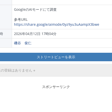
GoogleのAIモードにて調査
参考URL
https://share.google/aimode/0yz9yu3uAampX3bwe
時
2026年04月12日 17時04分
磯谷 俊仁
ストリートビューを表示
真の登録はありません ※
スポンサーリンク