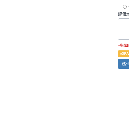
評価
※機械
※S