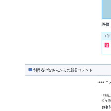
評価
1
件
食
利用者の皆さんからの新着コメント
※※※ 
情報
どを
お名前