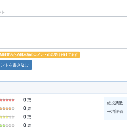
ント
PAM対策のため日本語のコメントのみ受け付けてます
0
票
総投票数： 
0
票
平均評価： 
0
票
0
票