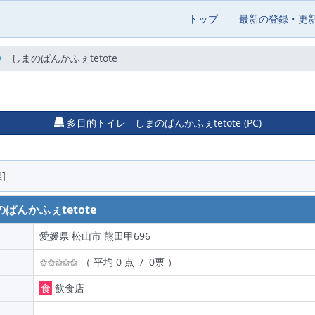
トップ
最新の登録・更
しまのぱんかふぇtetote
多目的トイレ - しまのぱんかふぇtetote (PC)
]
ぱんかふぇtetote
愛媛県 松山市 熊田甲696
（ 平均 0 点 / 0票 ）
食
飲食店