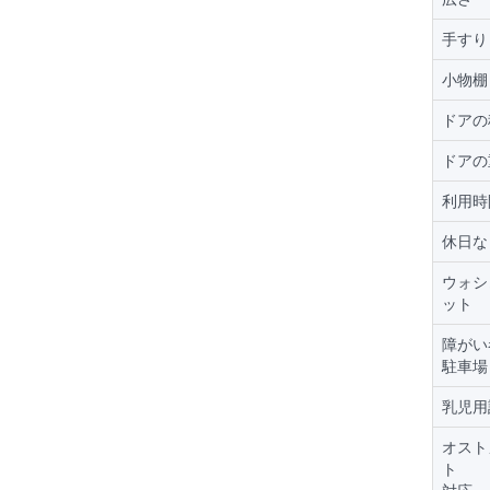
手すり
小物棚
ドアの
ドアの
利用時
休日な
ウォシ
ット
障がい
駐車場
乳児用
オスト
ト