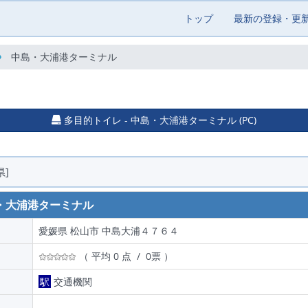
トップ
最新の登録・更
中島・大浦港ターミナル
多目的トイレ - 中島・大浦港ターミナル (PC)
県]
・大浦港ターミナル
愛媛県 松山市 中島大浦４７６４
（ 平均 0 点 / 0票 ）
駅
交通機関