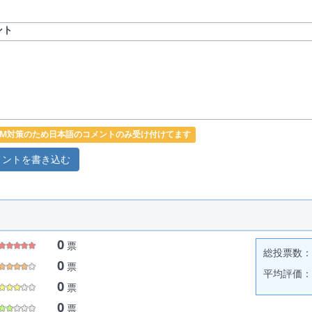
ント
PAM対策のため日本語のコメントのみ受け付けてます
0
票
総投票数： 
0
票
平均評価： 
0
票
0
票