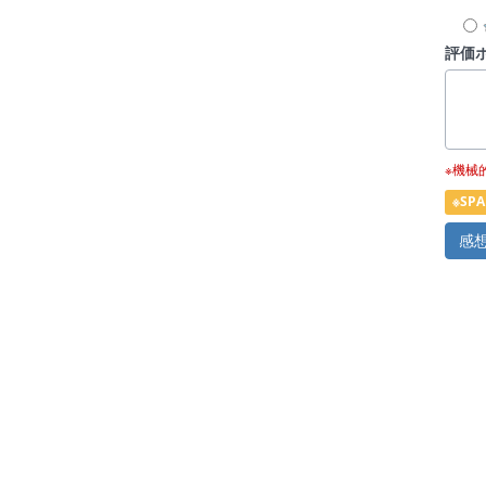
評価
※機械
※S