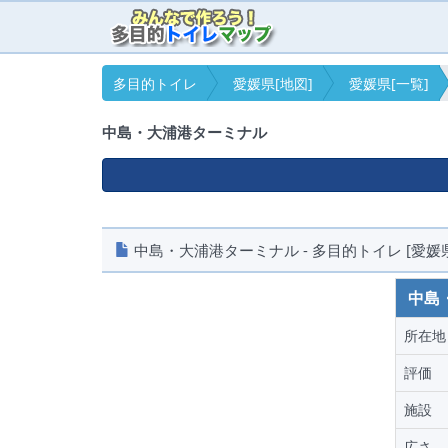
多目的トイレ
愛媛県[地図]
愛媛県[一覧]
中島・大浦港ターミナル
中島・大浦港ターミナル - 多目的トイレ [愛媛
中島
所在地
評価
施設
広さ