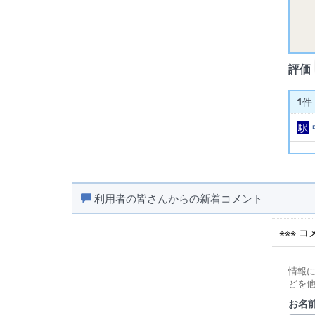
評価
1
件
駅
利用者の皆さんからの新着コメント
※※※ 
情報
どを
お名前