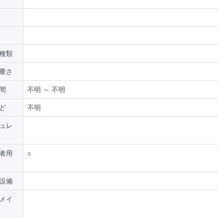
種類
重さ
間
不明 ～ 不明
ど
不明
ュレ
者用
○
設備
メイ