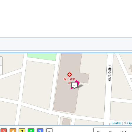
※ マップを検索、表示中です ※
Leaflet
| ©
Op