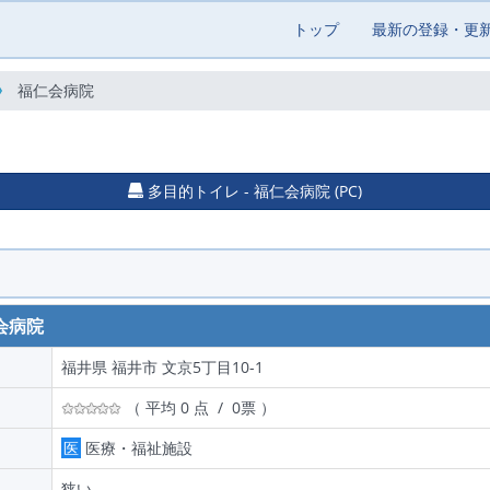
トップ
最新の登録・更
福仁会病院
多目的トイレ - 福仁会病院 (PC)
会病院
福井県 福井市 文京5丁目10-1
（ 平均 0 点 / 0票 ）
医
医療・福祉施設
狭い