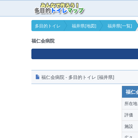
多目的トイレ
福井県[地図]
福井県[一覧]
福仁会病院
福仁会病院 - 多目的トイレ [福井県]
福仁
所在地
評価
施設
広さ