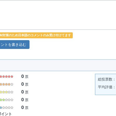
PAM対策のため日本語のコメントのみ受け付けてます
0
票
総投票数： 
0
票
平均評価： 
0
票
0
票
0
票
ポイント