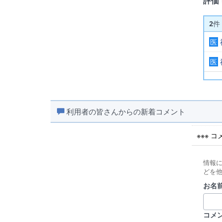
評価
2
件
医
医
利用者の皆さんからの新着コメント
※※※ 
情報
どを
お名前
コメ