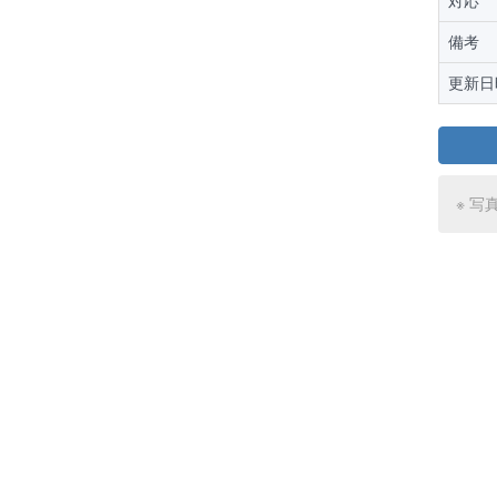
対応
備考
更新日
※ 写