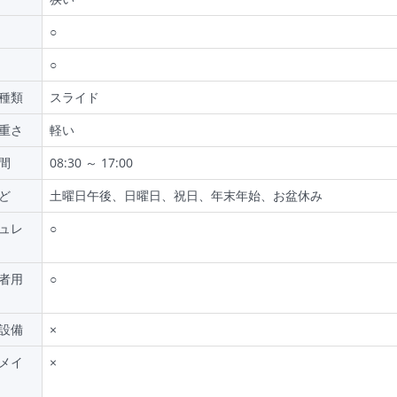
○
○
種類
スライド
重さ
軽い
間
08:30 ～ 17:00
ど
土曜日午後、日曜日、祝日、年末年始、お盆休み
ュレ
○
者用
○
設備
×
メイ
×