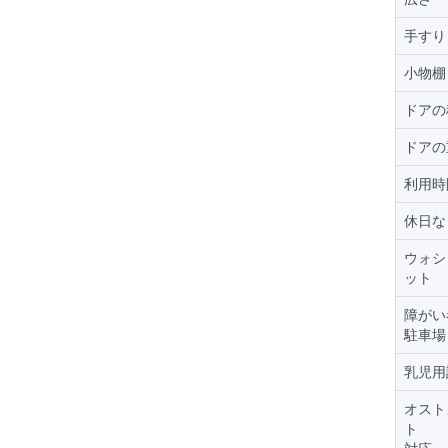
手すり
小物棚
ドアの
ドアの
利用時
休日な
ウォシ
ット
障がい
駐車場
乳児用
オスト
ト