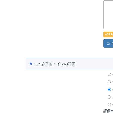
※S
この多目的トイレの評価
評価