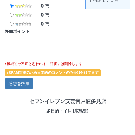
0
票
0
票
0
票
評価ポイント
※機械的や不正と思われる「評価」は削除します
※SPAM対策のため日本語のコメントのみ受け付けてます
セブンイレブン安芸音戸波多見店
多目的トイレ [広島県]