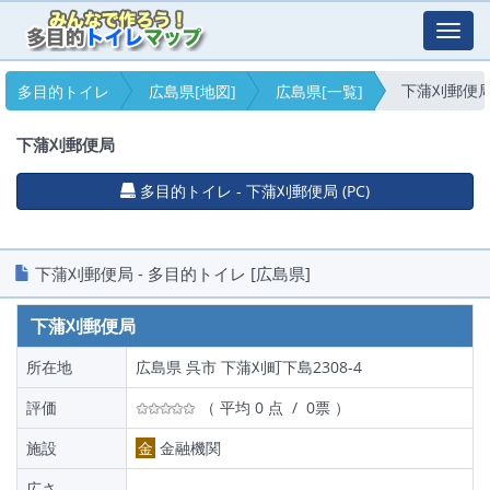
Toggl
navig
下蒲刈郵便
多目的トイレ
広島県[地図]
広島県[一覧]
下蒲刈郵便局
多目的トイレ - 下蒲刈郵便局 (PC)
下蒲刈郵便局 - 多目的トイレ [広島県]
下蒲刈郵便局
所在地
広島県 呉市 下蒲刈町下島2308-4
評価
（ 平均 0 点 / 0票 ）
施設
金
金融機関
広さ