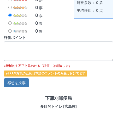
総投票数： 0 票
0
票
平均評価： 0 点
0
票
0
票
0
票
評価ポイント
※機械的や不正と思われる「評価」は削除します
※SPAM対策のため日本語のコメントのみ受け付けてます
下蒲刈郵便局
多目的トイレ [広島県]