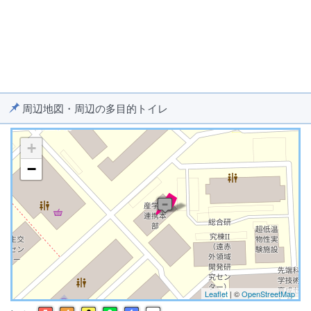
周辺地図・周辺の多目的トイレ
+
−
※ マップを検索、表示中です ※
Leaflet
| ©
OpenStreetMap