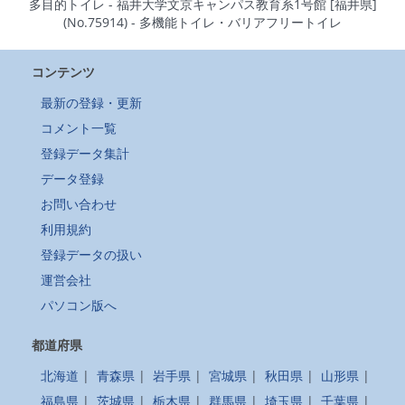
多目的トイレ - 福井大学文京キャンパス教育系1号館 [福井県]
(No.75914) - 多機能トイレ・バリアフリートイレ
コンテンツ
最新の登録・更新
コメント一覧
登録データ集計
データ登録
お問い合わせ
利用規約
登録データの扱い
運営会社
パソコン版へ
都道府県
北海道
|
青森県
|
岩手県
|
宮城県
|
秋田県
|
山形県
|
福島県
|
茨城県
|
栃木県
|
群馬県
|
埼玉県
|
千葉県
|