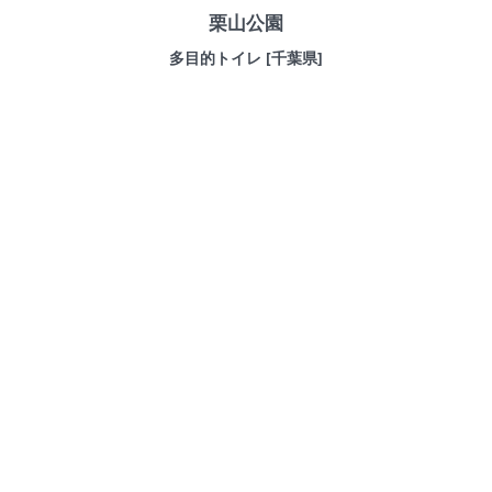
栗山公園
多目的トイレ [千葉県]