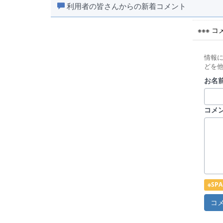
利用者の皆さんからの新着コメント
※※※ 
情報
どを
お名前
コメ
※S