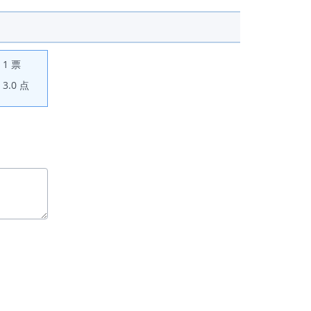
1 票
3.0 点