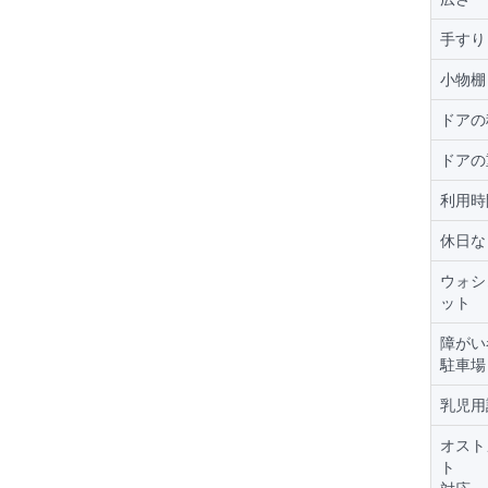
手すり
小物棚
ドアの
ドアの
利用時
休日な
ウォシ
ット
障がい
駐車場
乳児用
オスト
ト