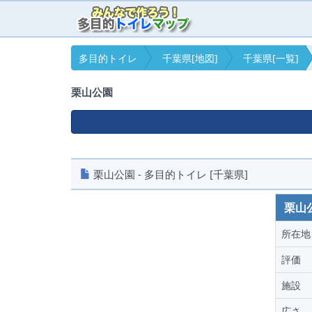
多目的トイレ
千葉県[地図]
千葉県[一覧]
栗山公園
栗山公園 - 多目的トイレ [千葉県]
栗山
所在地
評価
施設
広さ