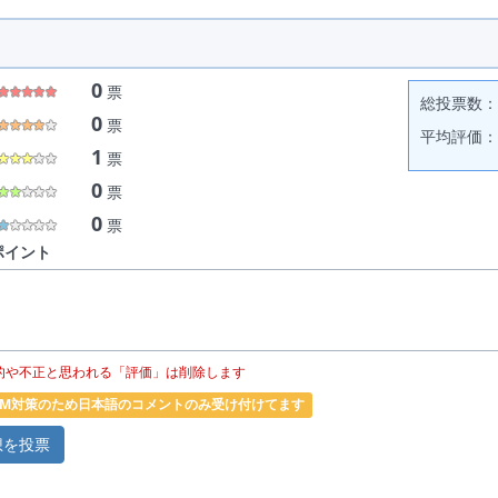
0
票
総投票数： 
0
票
平均評価： 
1
票
0
票
0
票
ポイント
的や不正と思われる「評価」は削除します
PAM対策のため日本語のコメントのみ受け付けてます