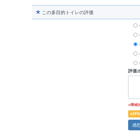
この多目的トイレの評価
評価
※機械
※S