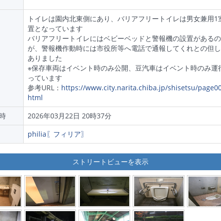
トイレは園内北東側にあり、バリアフリートイレは男女兼用1
置となっています
バリアフリートイレにはベビーベッドと警報機の設置があるの
が、警報機作動時には市役所等へ電話で通報してくれとの但し
ありました
※保存車両はイベント時のみ公開、豆汽車はイベント時のみ運
っています
参考URL：
https://www.city.narita.chiba.jp/shisetsu/page0
html
時
2026年03月22日 20時37分
philia〖フィリア〗
ストリートビューを表示