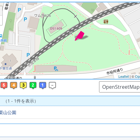
※ マップを検索、表示中です ※
Leaflet
| ©
Op
 （1 - 1件を表示）
栗山公園