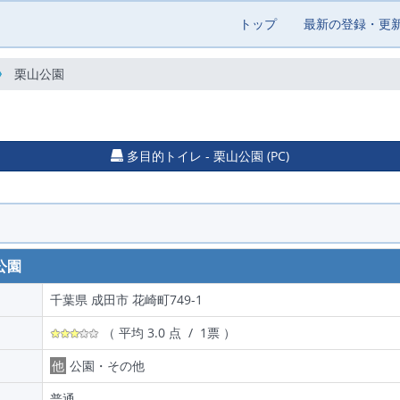
トップ
最新の登録・更
栗山公園
多目的トイレ - 栗山公園 (PC)
公園
千葉県 成田市 花崎町749-1
（ 平均 3.0 点 / 1票 ）
他
公園・その他
普通