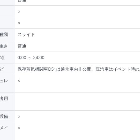
○
○
種類
スライド
重さ
普通
間
0:00 ～ 24:00
ど
保存蒸気機関車D51は通常車内非公開、豆汽車はイベント時の
ュレ
×
者用
設備
○
メイ
×