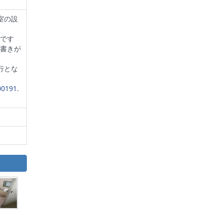
室の設
です
書きが
行とな
00191.