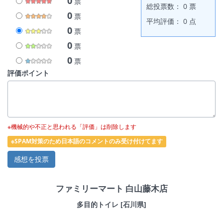
0
票
総投票数： 0 票
0
票
平均評価： 0 点
0
票
0
票
0
票
評価ポイント
※機械的や不正と思われる「評価」は削除します
※SPAM対策のため日本語のコメントのみ受け付けてます
ファミリーマート 白山藤木店
多目的トイレ [石川県]