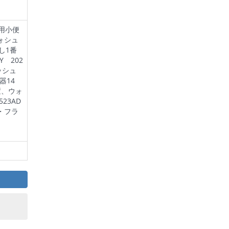
用小便
ォシュ
だし1番
Y 202
ッシュ
器14
置、ウォ
23AD
・フラ
る。