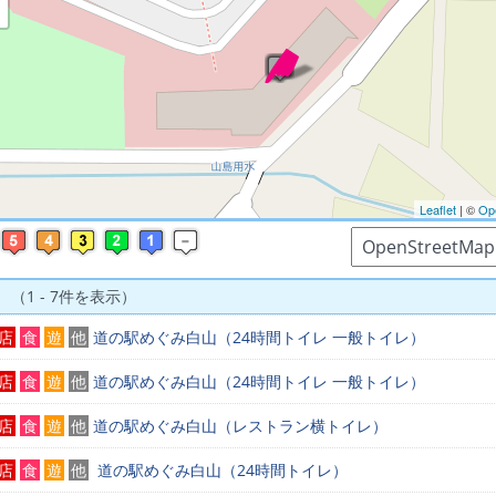
※ マップを検索、表示中です ※
Leaflet
| ©
Op
 （1 - 7件を表示）
店
食
遊
他
道の駅めぐみ白山（24時間トイレ 一般トイレ）
店
食
遊
他
道の駅めぐみ白山（24時間トイレ 一般トイレ）
店
食
遊
他
道の駅めぐみ白山（レストラン横トイレ）
店
食
遊
他
道の駅めぐみ白山（24時間トイレ）