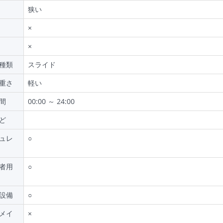
狭い
×
×
種類
スライド
重さ
軽い
間
00:00 ～ 24:00
ど
ュレ
○
者用
○
設備
○
メイ
×