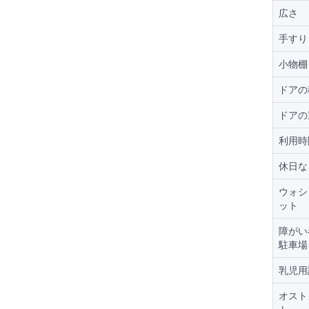
広さ
手すり
小物棚
ドアの
ドアの
利用時
休日な
ウォシ
ット
障がい
駐車場
乳児用
オスト