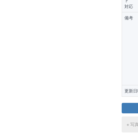
ト
対応
備考
更新日
※ 写