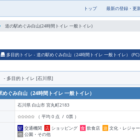
トップ
最新の登録・更
道の駅めぐみ白山(24時間トイレ 一般トイレ)
多目的トイレ - 道の駅めぐみ白山（24時間トイレ 一般トイレ） (PC)
- 多目的トイレ [石川県]
駅めぐみ白山（24時間トイレ 一般トイレ）
石川県 白山市 宮丸町2183
（ 平均 0 点 / 0票 ）
駅
交通機関
店
ショッピング
食
飲食店
遊
文化・レジャ
他
公園・その他