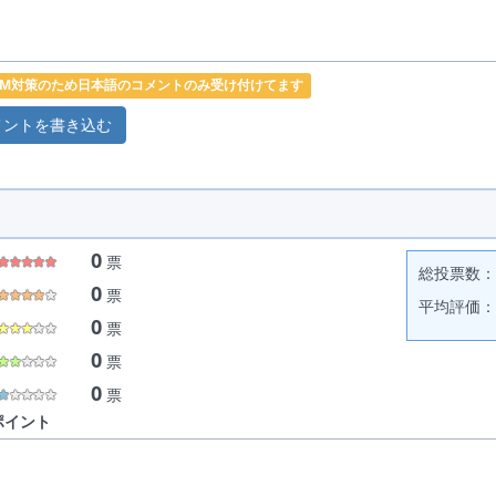
PAM対策のため日本語のコメントのみ受け付けてます
0
票
総投票数： 
0
票
平均評価： 
0
票
0
票
0
票
ポイント