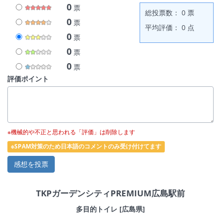
0
票
総投票数： 0 票
0
票
平均評価： 0 点
0
票
0
票
0
票
評価ポイント
※機械的や不正と思われる「評価」は削除します
※SPAM対策のため日本語のコメントのみ受け付けてます
TKPガーデンシティPREMIUM広島駅前
多目的トイレ [広島県]