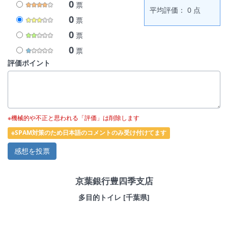
0
票
平均評価： 0 点
0
票
0
票
0
票
評価ポイント
※機械的や不正と思われる「評価」は削除します
※SPAM対策のため日本語のコメントのみ受け付けてます
京葉銀行豊四季支店
多目的トイレ [千葉県]