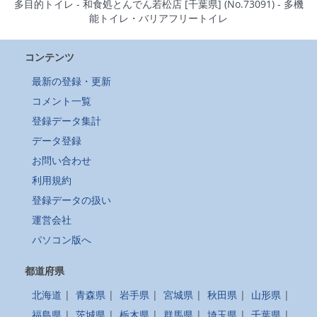
多目的トイレ - 和食処とんでん若松店 [千葉県] (No.73091) - 多機
能トイレ・バリアフリートイレ
コンテンツ
最新の登録・更新
コメント一覧
登録データ集計
データ登録
お問い合わせ
利用規約
登録データの扱い
運営会社
パソコン版へ
都道府県
北海道
|
青森県
|
岩手県
|
宮城県
|
秋田県
|
山形県
|
福島県
|
茨城県
|
栃木県
|
群馬県
|
埼玉県
|
千葉県
|