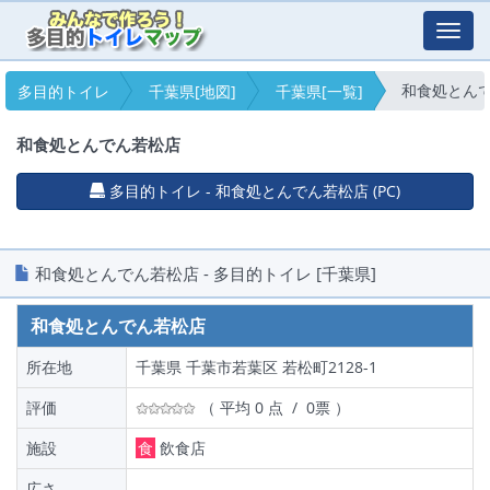
Toggl
navig
和食処とん
多目的トイレ
千葉県[地図]
千葉県[一覧]
和食処とんでん若松店
多目的トイレ - 和食処とんでん若松店 (PC)
和食処とんでん若松店 - 多目的トイレ [千葉県]
和食処とんでん若松店
所在地
千葉県 千葉市若葉区 若松町2128-1
評価
（ 平均 0 点 / 0票 ）
施設
食
飲食店
広さ