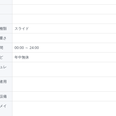
種類
スライド
重さ
間
00:00 ～ 24:00
ど
年中無休
ュレ
者用
設備
メイ