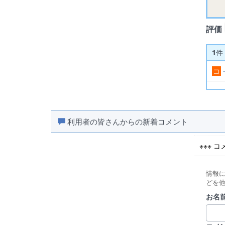
評価
1
件
コ
利用者の皆さんからの新着コメント
※※※ 
情報
どを
お名前