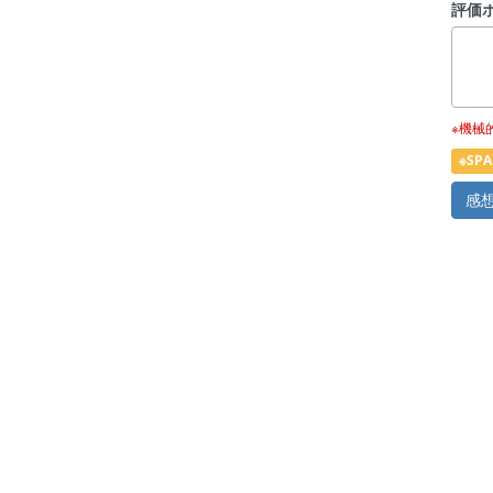
評価
※機械
※S