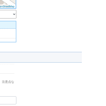
enStreetMap
、注意点な