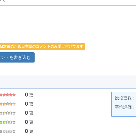
ント
PAM対策のため日本語のコメントのみ受け付けてます
0
票
総投票数： 
0
票
平均評価： 
0
票
0
票
0
票