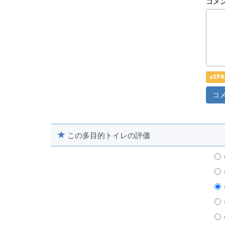
コメ
※S
この多目的トイレの評価