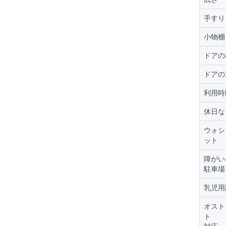
手すり
小物棚
ドアの
ドアの
利用時
休日な
ウォシ
ット
障がい
駐車場
乳児用
オスト
ト