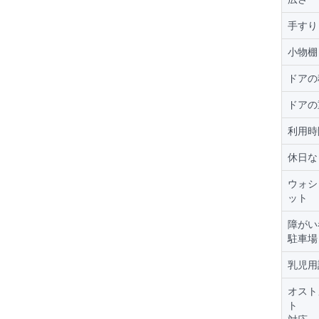
手すり
小物棚
ドアの
ドアの
利用時
休日な
ウォシ
ット
障がい
駐車場
乳児用
オスト
ト