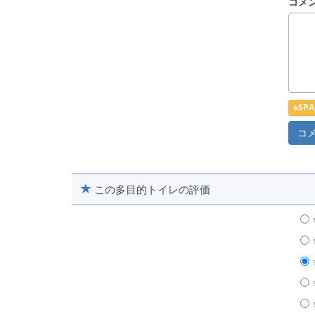
コメ
※S
この多目的トイレの評価