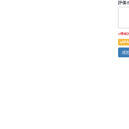
評価
※機械
※S