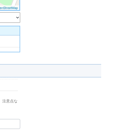
enStreetMap
、注意点な