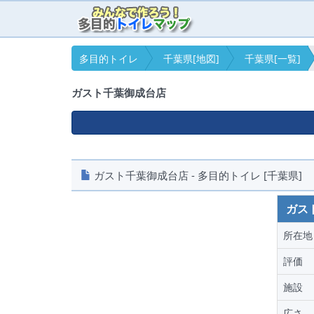
多目的トイレ
千葉県[地図]
千葉県[一覧]
ガスト千葉御成台店
ガスト千葉御成台店 - 多目的トイレ [千葉県]
ガス
所在地
評価
施設
広さ