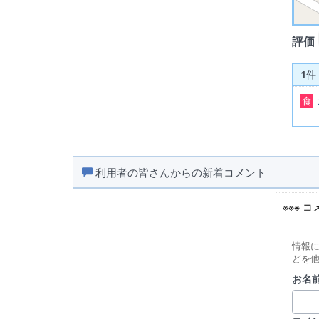
評価
1
件
食
利用者の皆さんからの新着コメント
※※※ 
情報
どを
お名前