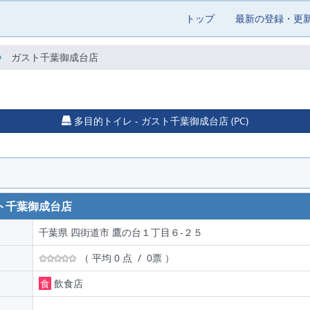
トップ
最新の登録・更
ガスト千葉御成台店
多目的トイレ - ガスト千葉御成台店 (PC)
ト千葉御成台店
千葉県 四街道市 鷹の台１丁目６-２５
（ 平均 0 点 / 0票 ）
食
飲食店