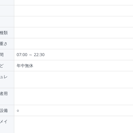
種類
重さ
間
07:00 ～ 22:30
ど
年中無休
ュレ
者用
設備
○
メイ