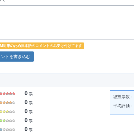
ント
PAM対策のため日本語のコメントのみ受け付けてます
0
票
総投票数： 
0
票
平均評価： 
0
票
0
票
0
票