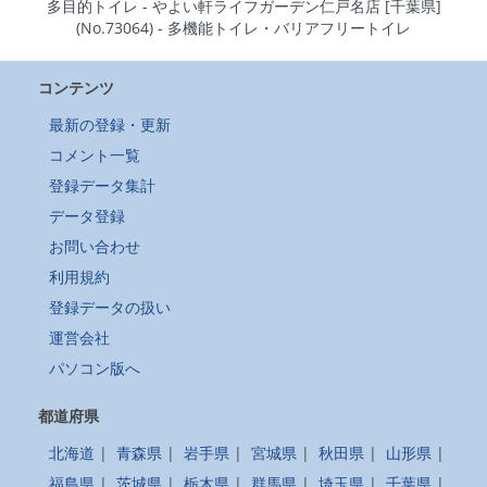
多目的トイレ - やよい軒ライフガーデン仁戸名店 [千葉県]
(No.73064) - 多機能トイレ・バリアフリートイレ
コンテンツ
最新の登録・更新
コメント一覧
登録データ集計
データ登録
お問い合わせ
利用規約
登録データの扱い
運営会社
パソコン版へ
都道府県
北海道
|
青森県
|
岩手県
|
宮城県
|
秋田県
|
山形県
|
福島県
|
茨城県
|
栃木県
|
群馬県
|
埼玉県
|
千葉県
|