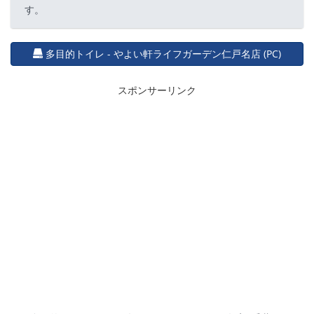
す。
多目的トイレ - やよい軒ライフガーデン仁戸名店 (PC)
スポンサーリンク