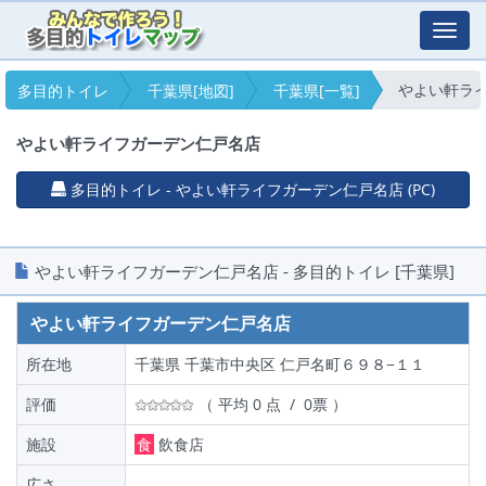
Toggl
navig
やよい軒ラ
多目的トイレ
千葉県[地図]
千葉県[一覧]
やよい軒ライフガーデン仁戸名店
多目的トイレ - やよい軒ライフガーデン仁戸名店 (PC)
やよい軒ライフガーデン仁戸名店 - 多目的トイレ [千葉県]
やよい軒ライフガーデン仁戸名店
所在地
千葉県 千葉市中央区 仁戸名町６９８−１１
評価
（ 平均 0 点 / 0票 ）
施設
食
飲食店
広さ