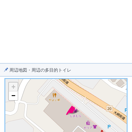
周辺地図・周辺の多目的トイレ
+
−
※ マップを検索、表示中です ※