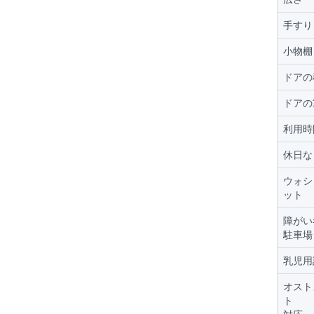
手すり
小物棚
ドアの
ドアの
利用時
休日な
ウォシ
ット
障がい
駐車場
乳児用
オスト
ト