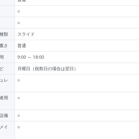
○
○
種類
スライド
重さ
普通
間
9:00 ～ 18:00
ど
月曜日（祝祭日の場合は翌日）
ュレ
○
者用
○
設備
○
メイ
○