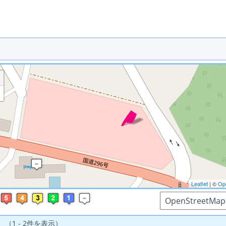
※ マップを検索、表示中です ※
Leaflet
| ©
Op
 （1 - 2件を表示）