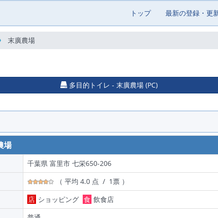
トップ
最新の登録・更
末廣農場
多目的トイレ - 末廣農場 (PC)
農場
千葉県 富里市 七栄650-206
（ 平均 4.0 点 / 1票 ）
店
ショッピング
食
飲食店
普通