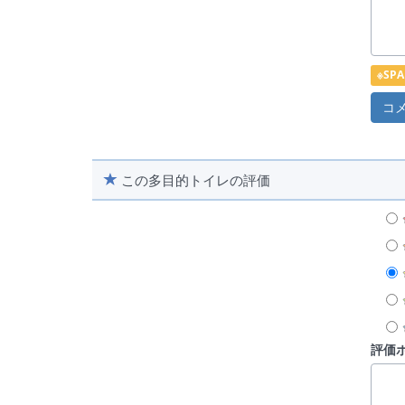
※S
この多目的トイレの評価
評価