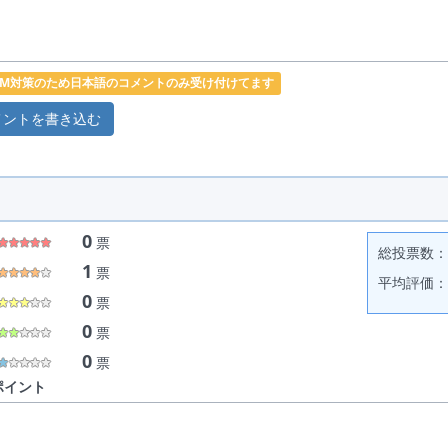
PAM対策のため日本語のコメントのみ受け付けてます
0
票
総投票数： 
1
票
平均評価： 
0
票
0
票
0
票
ポイント