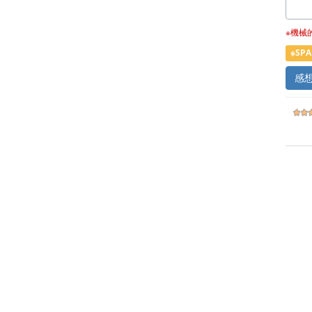
※機械
※S