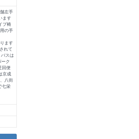
舗左手
います
イプ椅
用の手
ります
されて
、バスは
パーク
迂回便
は京成
分、八街
で七栄