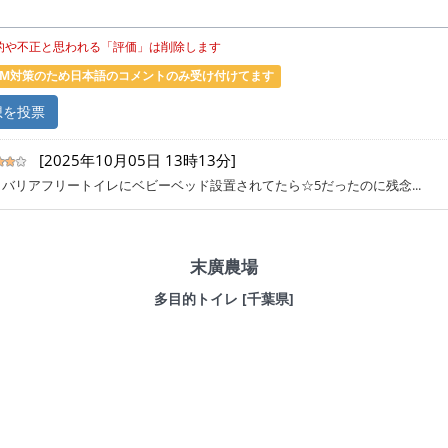
的や不正と思われる「評価」は削除します
PAM対策のため日本語のコメントのみ受け付けてます
[2025年10月05日 13時13分]
バリアフリートイレにベビーベッド設置されてたら☆5だったのに残念...
末廣農場
多目的トイレ [千葉県]