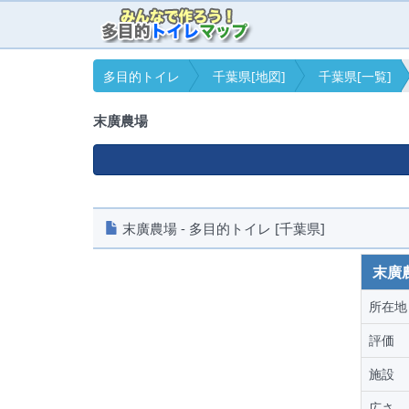
多目的トイレ
千葉県[地図]
千葉県[一覧]
末廣農場
末廣農場 - 多目的トイレ [千葉県]
末廣
所在地
評価
施設
広さ