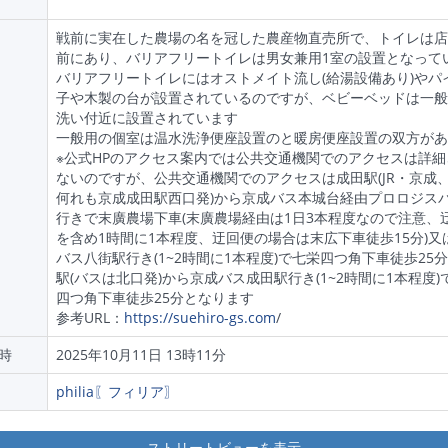
戦前に実在した農場の名を冠した農産物直売所で、トイレは店
前にあり、バリアフリートイレは男女兼用1室の設置となって
バリアフリートイレにはオストメイト流し(給湯設備あり)やパ
子や木製の台が設置されているのですが、ベビーベッドは一般
洗い付近に設置されています
一般用の個室は温水洗浄便座設置のと暖房便座設置の双方があ
※公式HPのアクセス案内では公共交通機関でのアクセスは詳細
ないのですが、公共交通機関でのアクセスは成田駅(JR・京成
何れも京成成田駅西口発)から京成バス本城台経由プロロジス
行きで末廣農場下車(末廣農場経由は1日3本程度なので注意、
を含め1時間に1本程度、迂回便の場合は末広下車徒歩15分)又
バス八街駅行き(1~2時間に1本程度)で七栄四つ角下車徒歩25
駅(バスは北口発)から京成バス成田駅行き(1~2時間に1本程度)
四つ角下車徒歩25分となります
参考URL：
https://suehiro-gs.com
/
時
2025年10月11日 13時11分
philia〖フィリア〗
ストリートビューを表示