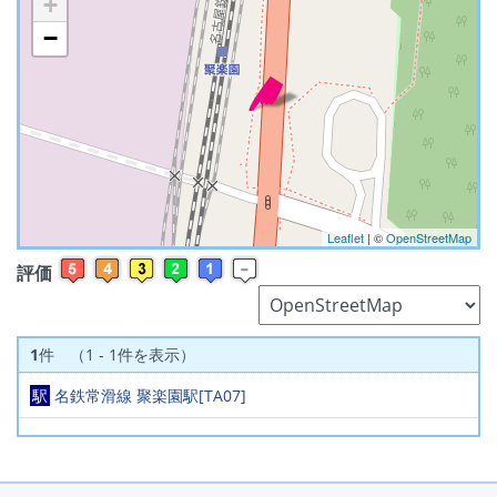
+
−
※ マップを検索、表示中です ※
Leaflet
| ©
OpenStreetMap
評価
1
件 （1 - 1件を表示）
駅
名鉄常滑線 聚楽園駅[TA07]