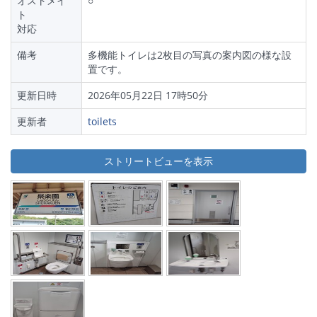
オストメイ
○
ト
対応
備考
多機能トイレは2枚目の写真の案内図の様な設
置です。
更新日時
2026年05月22日 17時50分
更新者
toilets
ストリートビューを表示