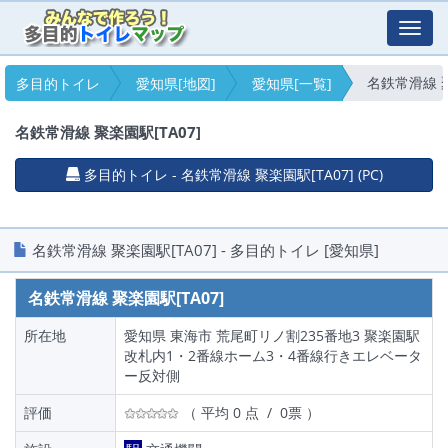
Toggl
navig
名鉄常滑線 聚
多目的トイレ
愛知県[地図]
愛知県[一覧]
名鉄常滑線 聚楽園駅[TA07]
多目的トイレ - 名鉄常滑線 聚楽園駅[TA07] (PC)
名鉄常滑線 聚楽園駅[TA07] - 多目的トイレ [愛知県]
名鉄常滑線 聚楽園駅[TA07]
所在地
愛知県 東海市 荒尾町リノ割235番地3 聚楽園駅
改札内1・2番線ホーム3・4番線行きエレベータ
ー反対側
評価
（ 平均 0 点 / 0票 ）