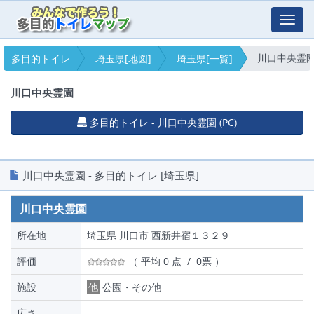
Toggl
navig
川口中央霊
多目的トイレ
埼玉県[地図]
埼玉県[一覧]
川口中央霊園
多目的トイレ - 川口中央霊園 (PC)
川口中央霊園 - 多目的トイレ [埼玉県]
川口中央霊園
所在地
埼玉県 川口市 西新井宿１３２９
評価
（ 平均 0 点 / 0票 ）
施設
他
公園・その他
広さ