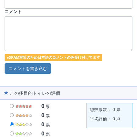
コメント
※SPAM対策のため日本語のコメントのみ受け付けてます
この多目的トイレの評価
0
票
総投票数： 0 票
0
票
平均評価： 0 点
0
票
0
票